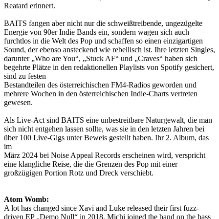
Reatard erinnert.
BAITS fangen aber nicht nur die schweißtreibende, ungezügelte
Energie von 90er Indie Bands ein, sondern wagen sich auch
furchtlos in die Welt des Pop und schaffen so einen einzigartigen
Sound, der ebenso ansteckend wie rebellisch ist. Ihre letzten Singles,
darunter „Who are You“, „Stuck AF“ und „Craves“ haben sich
begehrte Plätze in den redaktionellen Playlists von Spotify gesichert,
sind zu festen
Bestandteilen des österreichischen FM4-Radios geworden und
mehrere Wochen in den österreichischen Indie-Charts vertreten
gewesen.
Als Live-Act sind BAITS eine unbestreitbare Naturgewalt, die man
sich nicht entgehen lassen sollte, was sie in den letzten Jahren bei
über 100 Live-Gigs unter Beweis gestellt haben. Ihr 2. Album, das
im
März 2024 bei Noise Appeal Records erscheinen wird, verspricht
eine klangliche Reise, die die Grenzen des Pop mit einer
großzügigen Portion Rotz und Dreck verschiebt.
Atom Womb:
A lot has changed since Xavi and Luke released their first fuzz-
driven EP „Demo Null“ in 2018. Michi joined the band on the bass