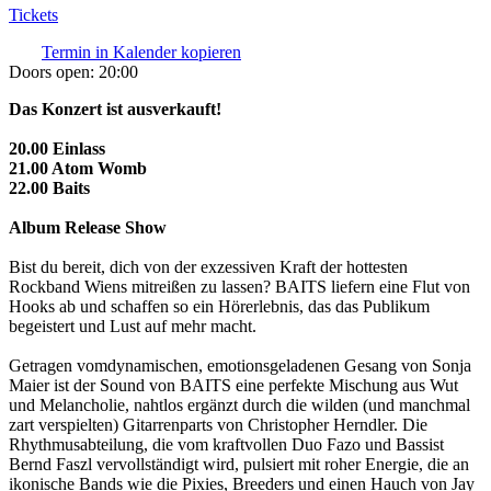
Tickets
Termin in Kalender kopieren
Doors open:
20:00
Das Konzert ist ausverkauft!
20.00 Einlass
21.00 Atom Womb
22.00 Baits
Album Release Show
Bist du bereit, dich von der exzessiven Kraft der hottesten
Rockband Wiens mitreißen zu lassen? BAITS liefern eine Flut von
Hooks ab und schaffen so ein Hörerlebnis, das das Publikum
begeistert und Lust auf mehr macht.
Getragen vomdynamischen, emotionsgeladenen Gesang von Sonja
Maier ist der Sound von BAITS eine perfekte Mischung aus Wut
und Melancholie, nahtlos ergänzt durch die wilden (und manchmal
zart verspielten) Gitarrenparts von Christopher Herndler. Die
Rhythmusabteilung, die vom kraftvollen Duo Fazo und Bassist
Bernd Faszl vervollständigt wird, pulsiert mit roher Energie, die an
ikonische Bands wie die Pixies, Breeders und einen Hauch von Jay