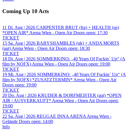
Coming Up 10 Acts
11
Di.
Aug | 2026
CARPENTER BRUT (fra) + HEALTH (us)
*OPEN AIR*
Arena Wien - Open Air
Doors open:
17:30
TICKET
15
Sa.
Aug | 2026
BABYSHAMBLES (uk) + ANDA MORTS
(aut)
Arena Wien - Open Air
Doors open:
18:30
TICKET
18
Di.
Aug | 2026
SOMMERKINO: „40 Years Of Fuckin´ Up“ (A
film by NOFX)
Arena Wien - Open Air
Doors open:
19:00
TICKET
19
Mi.
Aug | 2026
SOMMERKINO: „40 Years Of Fuckin´ Up“ (A
film by NOFX) *ZUSATZTERMIN*
Arena Wien - Open Air
Doors open:
19:00
TICKET
20
Do.
Aug | 2026
KRUDER & DORFMEISTER (aut) *OPEN
AIR / AUSVERKAUFT*
Arena Wien - Open Air
Doors open:
19:00
TICKET
22
Sa.
Aug | 2026
REGGAE INNA ARENA
Arena Wien -
Gelände
Doors open:
14:00
Info