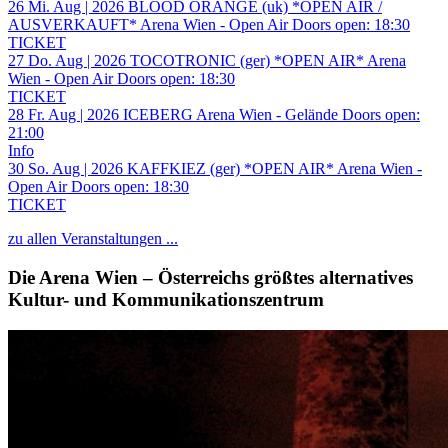
26
Mi.
Aug | 2026
BLOOD ORANGE (uk) *OPEN AIR /
AUSVERKAUFT*
Arena Wien - Open Air
Doors open:
18:30
TICKET
27
Do.
Aug | 2026
TOCOTRONIC (ger) *OPEN AIR*
Arena
Wien - Open Air
Doors open:
18:30
TICKET
28
Fr.
Aug | 2026
ICEBERG
Arena Wien - Gelände
Doors open:
21:00
Info
30
So.
Aug | 2026
KAFFKIEZ (ger) *OPEN AIR*
Arena Wien -
Open Air
Doors open:
18:30
TICKET
zu allen Veranstaltungen ...
Die Arena Wien – Österreichs größtes alternatives
Kultur- und Kommunikationszentrum