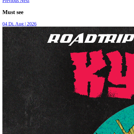
Previous
Next
Must see
04
Di.
Aug | 2026