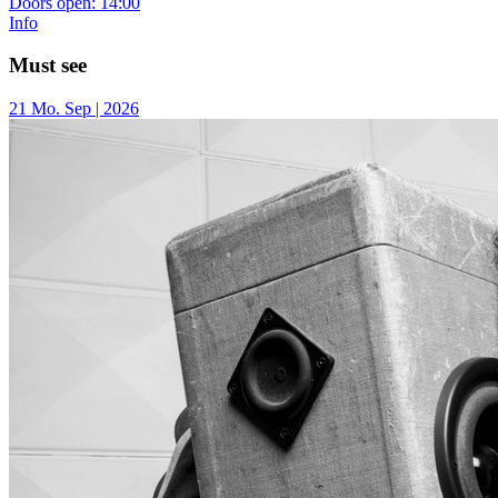
Doors open:
14:00
Info
Must see
21
Mo.
Sep | 2026