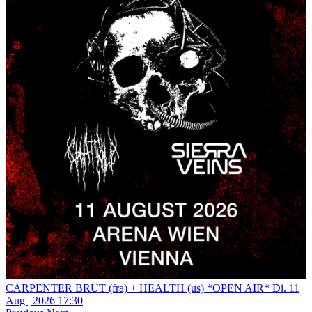
CARPENTER BRUT (fra) + HEALTH (us) *OPEN AIR*
Di.
11
Aug | 2026
17:30