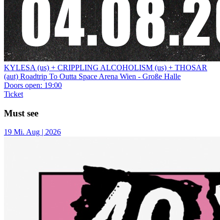
KYLESA (us) + CRIPPLING ALCOHOLISM (us) + THOSAR
(aut)
Roadtrip To Outta Space
Arena Wien - Große Halle
Doors open:
19:00
Ticket
Must see
19
Mi.
Aug | 2026