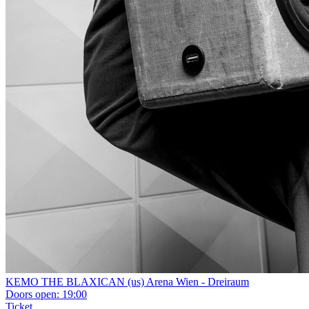
KEMO THE BLAXICAN (us)
Arena Wien - Dreiraum
Doors open:
19:00
Ticket