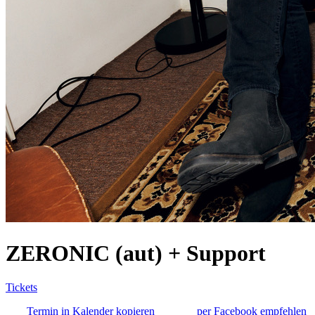
ZERONIC (aut) + Support
Tickets
Termin in Kalender kopieren
per Facebook empfehlen