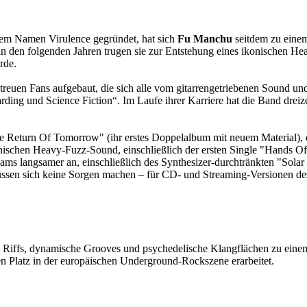
dem Namen Virulence gegründet, hat sich
Fu Manchu
seitdem zu eine
, in den folgenden Jahren trugen sie zur Entstehung eines ikonischen 
urde.
 treuen Fans aufgebaut, die sich alle vom gitarrengetriebenen Sound 
rding und Science Fiction“. Im Laufe ihrer Karriere hat die Band drei
e Return Of Tomorrow" (ihr erstes Doppelalbum mit neuem Material), e
ikonischen Heavy-Fuzz-Sound, einschließlich der ersten Single "Hands 
ams langsamer an, einschließlich des Synthesizer-durchtränkten "Solar
sen sich keine Sorgen machen – für CD- und Streaming-Versionen des
de Riffs, dynamische Grooves und psychedelische Klangflächen zu einem
en Platz in der europäischen Underground-Rockszene erarbeitet.