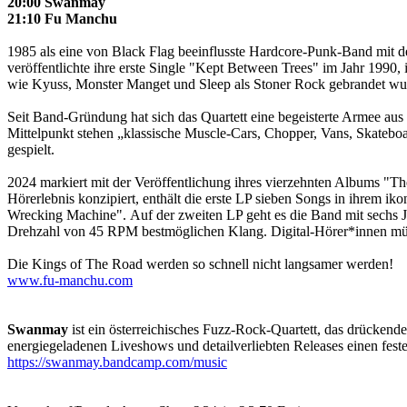
20:00 Swanmay
21:10 Fu Manchu
1985 als eine von Black Flag beeinflusste Hardcore-Punk-Band mit 
veröffentlichte ihre erste Single "Kept Between Trees" im Jahr 1990
wie Kyuss, Monster Manget und Sleep als Stoner Rock gebrandet w
Seit Band-Gründung hat sich das Quartett eine begeisterte Armee aus
Mittelpunkt stehen „klassische Muscle-Cars, Chopper, Vans, Skateboa
gespielt.
2024 markiert mit der Veröffentlichung ihres vierzehnten Albums "Th
Hörerlebnis konzipiert, enthält die erste LP sieben Songs in ihrem 
Wrecking Machine". Auf der zweiten LP geht es die Band mit sechs J
Drehzahl von 45 RPM bestmöglichen Klang. Digital-Hörer*innen müs
Die Kings of The Road werden so schnell nicht langsamer werden!
www.fu-manchu.com
Swanmay
ist ein österreichisches Fuzz-Rock-Quartett, das drücken
energiegeladenen Liveshows und detailverliebten Releases einen fest
https://swanmay.bandcamp.com/music