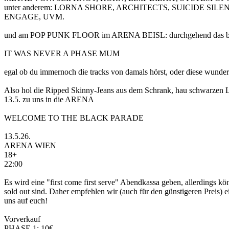
unter anderem: LORNA SHORE, ARCHITECTS, SUICIDE S
ENGAGE, UVM.
und am POP PUNK FLOOR im ARENA BEISL: durchgehend das beste 
IT WAS NEVER A PHASE MUM
egal ob du immernoch die tracks von damals hörst, oder diese wunderb
Also hol die Ripped Skinny-Jeans aus dem Schrank, hau schwarzen La
13.5. zu uns in die ARENA
WELCOME TO THE BLACK PARADE
13.5.26.
ARENA WIEN
18+
22:00
Es wird eine "first come first serve" Abendkassa geben, allerdings k
sold out sind. Daher empfehlen wir (auch für den günstigeren Preis) 
uns auf euch!
Vorverkauf
PHASE 1: 10€