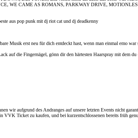
ILENCE, WE CAME AS ROMANS, PARKWAY DRIVE, MOTIONLE
aus pop punk mit dj riot cat und dj deadkenny
are Musik erst neu für dich entdeckt hast, wenn man einmal emo war stir
ck auf die Fingernägel, gönn dir den härtesten Haarspray mit dem du
önnen wir aufgrund des Andranges auf unsere letzten Events nicht gara
ein VVK Ticket zu kaufen, und bei kurzentschlossenen bereits früh gen