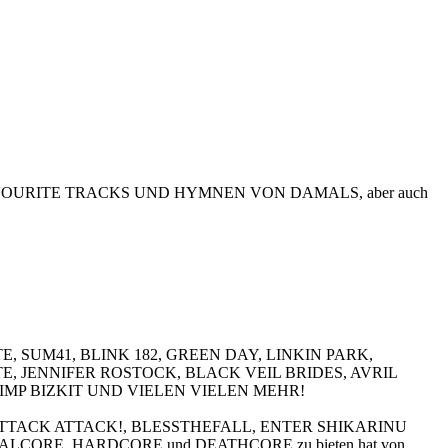
INE FAVOURITE TRACKS UND HYMNEN VON DAMALS, aber auch
, SUM41, BLINK 182, GREEN DAY, LINKIN PARK,
, JENNIFER ROSTOCK, BLACK VEIL BRIDES, AVRIL
LIMP BIZKIT UND VIELEN VIELEN MEHR!
A von ATTACK ATTACK!, BLESSTHEFALL, ENTER SHIKARINU
ETALCORE, HARDCORE und DEATHCORE zu bieten hat von