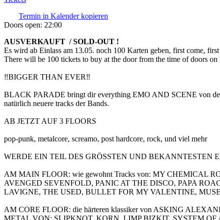
Termin in Kalender kopieren
Doors open:
22:00
AUSVERKAUFT / SOLD-OUT !
Es wird ab Einlass am 13.05. noch 100 Karten geben, first come, first
There will be 100 tickets to buy at the door from the time of doors on 
‼️BIGGER THAN EVER‼️
BLACK PARADE bringt dir everything EMO AND SCENE von 
natürlich neuere tracks der Bands.
AB JETZT AUF 3 FLOORS
pop-punk, metalcore, screamo, post hardcore, rock, und viel mehr
WERDE EIN TEIL DES GRÖSSTEN UND BEKANNTESTEN EVENTS
AM MAIN FLOOR: wie gewohnt Tracks von: MY CHEMICAL
AVENGED SEVENFOLD, PANIC AT THE DISCO, PAPA ROAC
LAVIGNE, THE USED, BULLET FOR MY VALENTINE, MUSE
AM CORE FLOOR: die härteren klassiker von ASKING ALEXA
METAL VON: SLIPKNOT, KORN, LIMP BIZKIT, SYSTEM OF A D