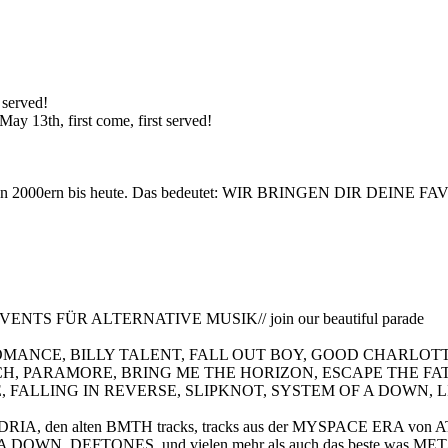
 served!
May 13th, first come, first served!
den 2000ern bis heute. Das bedeutet: WIR BRINGEN DIR DE
 FÜR ALTERNATIVE MUSIK// join our beautiful parade
 ROMANCE, BILLY TALENT, FALL OUT BOY, GOOD CHARLOTTE
H, PARAMORE, BRING ME THE HORIZON, ESCAPE THE FATE
, FALLING IN REVERSE, SLIPKNOT, SYSTEM OF A DOWN, 
NDRIA, den alten BMTH tracks, tracks aus der MYSPACE ER
OWN, DEFTONES, und vielen mehr als auch das beste was M