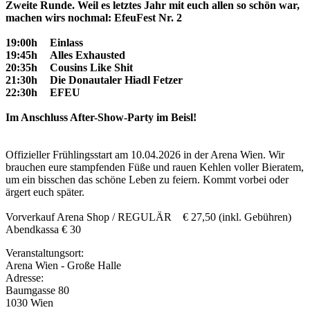
Zweite Runde. Weil es letztes Jahr mit euch allen so schön war,
machen wirs nochmal: EfeuFest Nr. 2
19:00h
Einlass
19:45h
Alles Exhausted
20:35h
Cousins Like Shit
21:30h
Die Donautaler Hiadl Fetzer
22:30h
EFEU
Im Anschluss After-Show-Party im Beisl!
Offizieller Frühlingsstart am 10.04.2026 in der Arena Wien. Wir
brauchen eure stampfenden Füße und rauen Kehlen voller Bieratem,
um ein bisschen das schöne Leben zu feiern. Kommt vorbei oder
ärgert euch später.
Vorverkauf Arena Shop / REGULÄR
€ 27,50 (inkl. Gebühren)
Abendkassa € 30
Veranstaltungsort:
Arena Wien - Große Halle
Adresse:
Baumgasse 80
1030 Wien