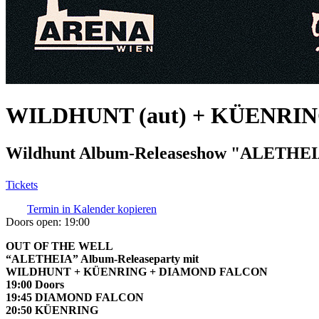
WILDHUNT (aut) + KÜENRING
Wildhunt Album-Releaseshow "ALETHE
Tickets
Termin in Kalender kopieren
Doors open:
19:00
OUT OF THE WELL
“ALETHEIA” Album-Releaseparty mit
WILDHUNT + KÜENRING + DIAMOND FALCON
19:00 Doors
19:45 DIAMOND FALCON
20:50 KÜENRING