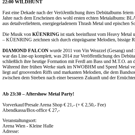
22:00 WILDHUNT
Fast eine Dekade nach der VeröJentlichung ihres Debütalbums feier
Jahre nach dem Erscheinen des wohl ersten echten Metalalbums:
aus detailverliebtem, energiegeladenem Thrash Metal und epischen So
Die Musik von
KÜENRING
ist stark beeinflusst vom Heavy Metal u
– KÜENRING zeichnen sich durch einprägsame Melodien, bissige Ri
DIAMOND FALCON
wurde 2011 von Vin Weazzel (Gesang) und St
war das Line-up komplett, was 2014 zur Veröffentlichung des Deb
schließlich ihre heutige Formation mit Ferdl am Bass und M.T.O. an 
Während ihre frühen Werke stark im NWOBHM und Speed Metal verwurze
liegt auf groovenden Riffs und markanten Melodien, die dem Bandsoun
zwischen dem Streben nach einer besseren Zukunft und der Ernüchter
Ab 23:30 – Aftershow Metal Party!
Vorverkauf/Presale Arena Shop € 21,- (+ € 2,50,- Fee)
Abendkassa/Box-office € 27,-
Veranstaltungsort:
Arena Wien - Kleine Halle
Adresse: