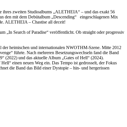
e ihres zweiten Studioalbums „ALETHEIA“ – und das exakt 56
 an den mit dem Debütalbum „Descending“ eingeschlagenen Mix
lde. ALETHEIA – Chastise all deceit!
m „In Search of Paradise“ veröffentlicht. Ob straight oder progressiv
teil der heimischen und internationalen NWOTHM-Szene. Mitte 2012
venge“ führte. Nach mehreren Besetzungswechseln fand die Band
19“ (2022) und das aktuelle Album „Gates of Hell“ (2024).
Hell“ einen neuen Weg ein. Das Tempo ist gedrosselt, der Fokus
net die Band das Bild einer Dystopie – hin- und hergerissen