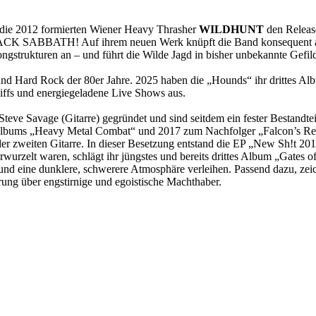
n die 2012 formierten Wiener Heavy Thrasher
WILDHUNT
den Releas
 BLACK SABBATH! Auf ihrem neuen Werk knüpft die Band konsequent
ngstrukturen an – und führt die Wilde Jagd in bisher unbekannte Gefi
nd Hard Rock der 80er Jahre. 2025 haben die „Hounds“ ihr drittes Albu
ffs und energiegeladene Live Shows aus.
eve Savage (Gitarre) gegründet und sind seitdem ein fester Bestand
ütalbums „Heavy Metal Combat“ und 2017 zum Nachfolger „Falcon’s Re
der zweiten Gitarre. In dieser Besetzung entstand die EP „New Sh!t 20
lt waren, schlägt ihr jüngstes und bereits drittes Album „Gates of 
d eine dunklere, schwerere Atmosphäre verleihen. Passend dazu, zeich
ung über engstirnige und egoistische Machthaber.