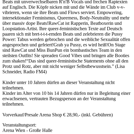
Beats mit unverwechselbaren R'n'B Vocals und frechen Raptexten
auf Englisch. Die Köpfe nicken mit und die Wände im Club v-v-
vibrieren, wenn sie ihre Beats und Flows serviert. Empowering,
intersektionaler Feminismus, Queerness, Body-Neutrality und mehr
über massiv dope Beats!RawCat ist Rapperin, Beatboxerin und
Loopstation-Artist. Ihre queer-feministischen Texte auf Deutsch
paaren sich mit bret-t-t-t-ernden Beats und zelebrieren die Pussy
Power: Tabus werden gebrochen und die weibliche Sexualität offen
angesprochen und gefeiert!Grab ya Pussy, es wird heiß!On Stage
sind RawCat und Miss BunPun ein bombastisches Team in den
steilsten Outfits! Sie spreaden Good Vibes und bringen alle Booties
zum shaken!“Das sind queer-feministische Statements ohne all den
Protz und Rotz, aber mit nicht weniger Selbstbewusstsein.” (Lisa
Schneider, Radio FM4)
Kinder unter 10 Jahren dürfen an dieser Veranstaltung nicht
teilnehmen.
Kinder im Alter von 10 bis 14 Jahren dürfen nur in Begleitung einer
erwachsenen, vertrauten Bezugsperson an der Veranstaltung
teilnehmen.
Vorverkauf/Presale Arena Shop € 28,90,- (inkl. Gebühren)
Veranstaltungsort:
Arena Wien - Große Halle