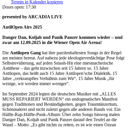
Termin in Kalender kopieren
Doors open:
17:30
presented by ARCADIA LIVE
AntilOpen Airs 2025
Danger Dan, Koljah und Panik Panzer kommen wieder – und
zwar am 12.09.2025 in die Wiener Open Air Arena!
Die
Antilopen Gang
hat ihre parolenhaftesten Songs in der Regel
am meisten bereut. Auf nahezu jede ideologieverdächtige Pose folgt
Selbstrevidierung, auf jeden Smash-Hit eine miesmacherische
Antithese – das geht inzwischen seit 15 Jahren so. 15 Jahre
Antilopen, das heißt auch 15 Jahre Antilopen’sche Dialektik, 15
Jahre „verkrampftes Verhältnis zum Wir“, 15 Jahre Musik „für
wenige, wir werden immer weniger“.
Im September 2024 legten die deutschen Musiker mit „ALLES
MUSS REPARIERT WERDEN“ ein undogmatisches Manifest
gegen Traditionen und Beständigkeiten, gegen Traumtänzertum,
Schönmalerei und nicht zuletzt gegen alle anderen Bands vor. Ein
Hälfte-Rap-Hälfte-Punk-Album: Über zehn Songs hinweg malen
Danger Dan, Koljah und Panik Panzer darauf den Teufel an die
Wand – Motto: „Es gibt nichts zu retten, es ist wie einen Ozean