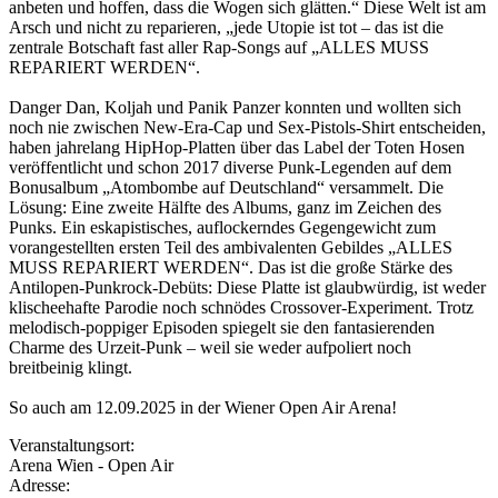
anbeten und hoffen, dass die Wogen sich glätten.“ Diese Welt ist am
Arsch und nicht zu reparieren, „jede Utopie ist tot – das ist die
zentrale Botschaft fast aller Rap-Songs auf „ALLES MUSS
REPARIERT WERDEN“.
Danger Dan, Koljah und Panik Panzer konnten und wollten sich
noch nie zwischen New-Era-Cap und Sex-Pistols-Shirt entscheiden,
haben jahrelang HipHop-Platten über das Label der Toten Hosen
veröffentlicht und schon 2017 diverse Punk-Legenden auf dem
Bonusalbum „Atombombe auf Deutschland“ versammelt. Die
Lösung: Eine zweite Hälfte des Albums, ganz im Zeichen des
Punks. Ein eskapistisches, auflockerndes Gegengewicht zum
vorangestellten ersten Teil des ambivalenten Gebildes „ALLES
MUSS REPARIERT WERDEN“. Das ist die große Stärke des
Antilopen-Punkrock-Debüts: Diese Platte ist glaubwürdig, ist weder
klischeehafte Parodie noch schnödes Crossover-Experiment. Trotz
melodisch-poppiger Episoden spiegelt sie den fantasierenden
Charme des Urzeit-Punk – weil sie weder aufpoliert noch
breitbeinig klingt.
So auch am 12.09.2025 in der Wiener Open Air Arena!
Veranstaltungsort:
Arena Wien - Open Air
Adresse: