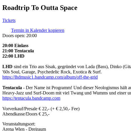
Roadtrip To Outta Space
Tickets
Termin in Kalender kopieren
Doors open:
20:00
20:00 Einlass
21:00 Tentacula
22:00 LHD
LHD
sind ein Trio aus Sisak, gegründet von Lada (Bass), Dinko (Gi
'60s Soul, Garage, Psychedelic Rock, Exotica & Surf.
https://lhdmusic1.bandcamp.com/album/off-the-grid
Tentacula
- Der Name ist Programm! Und dieser Neologismus hält auc
Heavy-Jazz und Surf-Doom mit viel Twang und Wumms und einer unver
https://tentacula.bandcamp.com
Vorverkauf/Presale € 22,- (+ € 2,50,- Fee)
Abendkasse/Doors € 25,-
Veranstaltungsort:
Arena Wien - Dreiraum