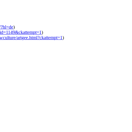
/?hl=de
)
e_id=1149&ckattempt=1
)
/wculture/artgee.html?ckattempt=1
)