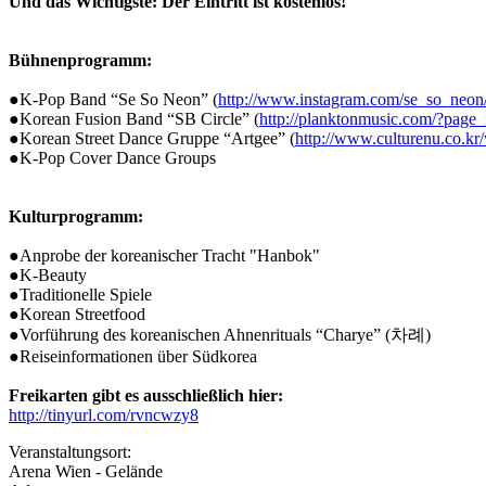
Und das Wichtigste: Der Eintritt ist kostenlos!
Bühnenprogramm:
●K-Pop Band “Se So Neon” (
http://www.instagram.com/se_so_neon
●Korean Fusion Band “SB Circle” (
http://planktonmusic.com/?pag
●Korean Street Dance Gruppe “Artgee” (
http://www.culturenu.co.kr
●K-Pop Cover Dance Groups
Kulturprogramm:
●Anprobe der koreanischer Tracht "Hanbok"
●K-Beauty
●Traditionelle Spiele
●Korean Streetfood
●Vorführung des koreanischen Ahnenrituals “Charye” (차례)
●Reiseinformationen über Südkorea
Freikarten gibt es ausschließlich hier:
http://tinyurl.com/rvncwzy8
Veranstaltungsort:
Arena Wien - Gelände